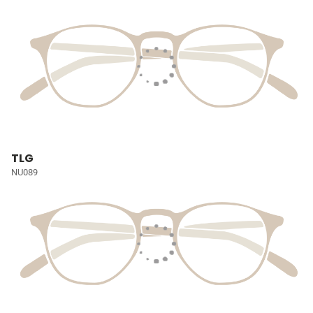
TLG
NU089